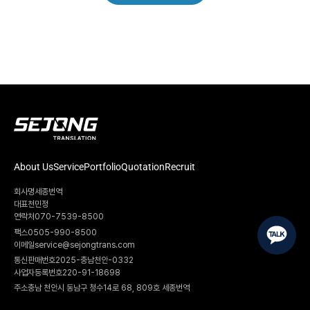
About Us
Service
Portfolio
Quotation
Recruit
회사명
세종번역
대표
천민정
연락처
070-7539-8500
팩스
0505-990-8500
이메일
service@sejongtrans.com
통신판매번호
2025-충남천안-0332
사업자등록번호
220-91-18698
주소
충남 천안시 동남구 청수14로 68, 809호 세종번역